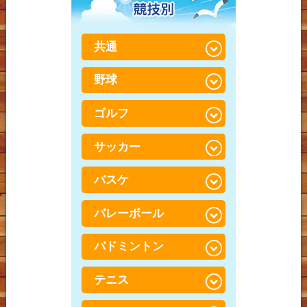
ニング
腰痛
じんたいえん）
野球肩
整体に行っても治らなか
ぎっくり腰（急性腰痛）
膝痛
テニス肘（上腕骨外側上
共通
った方へ
とは？
顆炎）
変形性膝関節症
脊柱管狭窄症
野球
捻挫・肉離れ
野球肘
半月板損傷（はんげつば
腰椎すべり症（ようつい
打撲（だぼく）・打ち身
んそんしょう）
ゴルフ
野球腰
肘・手首痛
すべりしょう）
鵞足炎（がそくえん）
野球肘
サッカー
TFCC損傷
ゴルフ膝
股関節痛（こかんせつつ
う）
オスグッドシュラッター
野球肩
腱鞘炎・ばね指・ド・ケ
ゴルフ肩
バスケ
サッカーでの膝の怪我
病
ルバン病
梨状筋症候群（りじょう
ゴルフ腰
きんしょうこうぐん）
サッカーでの股関節の怪
バレーボール
足底筋膜炎（そくていき
バスケでの足首の怪我
手・指のしびれ
我
んまくえん）
腰椎分離症（ようついぶ
バスケでの腰の怪我
バドミントン
バレーでの腰の怪我
んりしょう）
サッカーでの足首の痛み
外反母趾（がいはんぼ
し）
バスケでの膝の怪我
バレーボールでの膝・す
テニス
バドミントンでの腰の怪
サッカー腰
ねの怪我
我
O脚