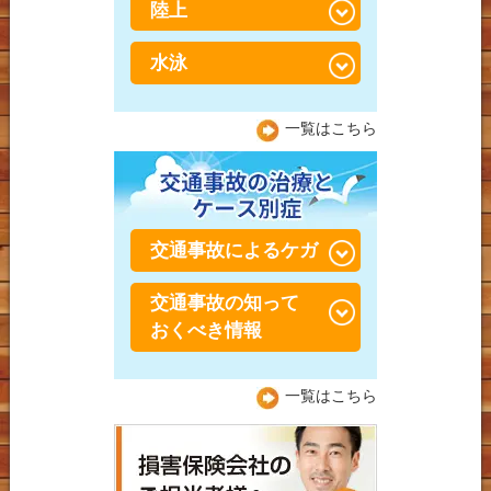
陸上
テニスでの腰の怪我
バレーボールでの捻挫・
バドミントンでの膝の怪
ジャンパー膝（膝蓋靭帯
突き指
我
テニスでの膝の怪我
炎）
水泳
陸上での腰の怪我
バドミントンでの足首の
テニスでの肘の怪我
シンスプリント
陸上での膝の怪我
水泳での腰の怪我
怪我
一覧はこちら
アキレス腱炎（周囲炎）
陸上での足首の怪我
水泳での肩の怪我
シーバー病・セーバー
水泳での膝の怪我
病・踵骨骨端症（しょう
交通事故によるケガ
こつこったんしょう）
交通事故の知って
交通事故・むち打ち症
おくべき情報
交通事故 捻挫・肉離れ
交通事故の保険につい
一覧はこちら
交通事故 膝痛
て！
交通事故 肘・手首痛
交通事故で整形外科と接
骨院の上手な通院方法