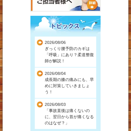
交通事故後の肩こり
自動車事故
バイク事故
自転車事故
2026/08/06
自損事故
ぎっくり腰予防のカギは
「呼吸」にあり？柔道整復
人身事故
師が解説！
高速事故
2026/08/04
成長期の膝の痛みにも、早
労災保険での受診につい
めに対策していきましょ
て
う！
2026/08/03
「事故直後は痛くないの
に、翌日から首が痛くなる
のはなぜ？」