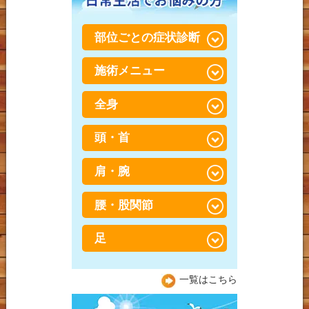
部位ごとの症状診断
施術メニュー
腰が重い・だるい
全身
骨盤・骨格矯正×筋肉調整
（パートナーストレッ
チ）
頭・首
スポーツ障害・スポーツ
外傷
骨盤・骨格矯正
肩・腕
寝違え
捻挫・肉離れ
鍼灸
ストレートネック
腰・股関節
五十肩
打撲（だぼく）・打ち身
産後骨盤矯正
頭痛
肩こり
足
足の付け根の違和感、放
会員制 トレーニング×整
置していませんか？日本
偏頭痛（片頭痛）
胸郭出口症候群（きょう
体
人に多い「股関節」の悩
坐骨神経痛
一覧はこちら
かくでぐちしょうこうぐ
みと予防法
顎関節症（がくかんせつ
ん）
加圧「BOOSTER」トレー
腸脛靭帯炎（ちょうけい
しょう）