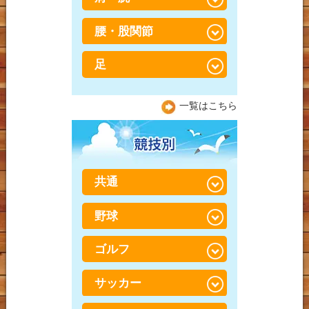
捻挫・肉離れ
鍼灸
ストレートネック
腰・股関節
五十肩
打撲（だぼく）・打ち身
産後骨盤矯正
頭痛
肩こり
足
足の付け根の違和感、放
会員制 トレーニング×整
置していませんか？日本
偏頭痛（片頭痛）
胸郭出口症候群（きょう
体
人に多い「股関節」の悩
坐骨神経痛
一覧はこちら
かくでぐちしょうこうぐ
みと予防法
顎関節症（がくかんせつ
ん）
加圧「BOOSTER」トレー
腸脛靭帯炎（ちょうけい
しょう）
ニング
腰痛
じんたいえん）
野球肩
整体に行っても治らなか
ぎっくり腰（急性腰痛）
膝痛
テニス肘（上腕骨外側上
共通
った方へ
とは？
顆炎）
変形性膝関節症
脊柱管狭窄症
野球
捻挫・肉離れ
野球肘
半月板損傷（はんげつば
腰椎すべり症（ようつい
打撲（だぼく）・打ち身
んそんしょう）
ゴルフ
野球腰
肘・手首痛
すべりしょう）
鵞足炎（がそくえん）
野球肘
サッカー
TFCC損傷
ゴルフ膝
股関節痛（こかんせつつ
う）
オスグッドシュラッター