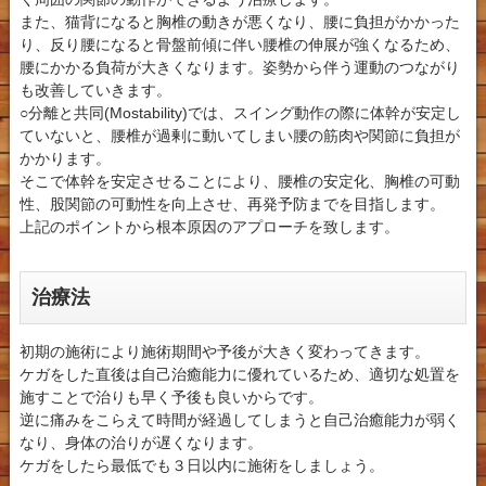
また、猫背になると胸椎の動きが悪くなり、腰に負担がかかった
り、反り腰になると骨盤前傾に伴い腰椎の伸展が強くなるため、
腰にかかる負荷が大きくなります。姿勢から伴う運動のつながり
も改善していきます。
○分離と共同(Mostability)では、スイング動作の際に体幹が安定し
ていないと、腰椎が過剰に動いてしまい腰の筋肉や関節に負担が
かかります。
そこで体幹を安定させることにより、腰椎の安定化、胸椎の可動
性、股関節の可動性を向上させ、再発予防までを目指します。
上記のポイントから根本原因のアプローチを致します。
治療法
初期の施術により施術期間や予後が大きく変わってきます。
ケガをした直後は自己治癒能力に優れているため、適切な処置を
施すことで治りも早く予後も良いからです。
逆に痛みをこらえて時間が経過してしまうと自己治癒能力が弱く
なり、身体の治りが遅くなります。
ケガをしたら最低でも３日以内に施術をしましょう。