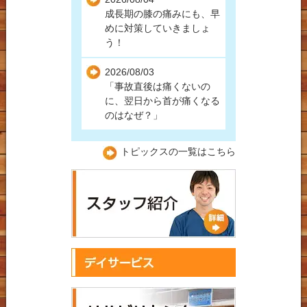
成長期の膝の痛みにも、早
労災保険での受診につい
めに対策していきましょ
て
う！
2026/08/03
「事故直後は痛くないの
に、翌日から首が痛くなる
のはなぜ？」
トピックスの一覧はこちら