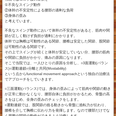
①不良なスイング動作
②体幹の不安定性による腰部の過剰な負荷
③身体の歪み
と考えています。
不良なスイング動作において体幹の不安定性があると、筋肉や関
節が正しく動けず負担が過剰にかかります。
体幹では胸椎は可動性のある関節、腰椎は安定した関節、股関節
は可動性のある関節です。
その上でスイングが続くと体幹が安定していない分、腰部の筋肉
や関節に負担がかかり、痛みの原因になります。
そこで当院では、一人ひとりの原因を分析し、○3面運動(バラン
ス)○運動連鎖○分離と共同(Mostability)
という点からfunctional movement approachという独自の治療法
でアプローチをしていきます。
○三面運動(バランス)では、身体の歪みによって筋肉や関節の動き
が正常に動かなくなり、腰部自体に負担がかかるため、骨盤の高
さをはじめ、全身の歪みのチェックをします。
○運動連鎖では、股関節の捻る動きから骨盤に捻転力が伝わり、
腰椎を介して胸椎に伝わり力を発揮します。なので腰部だけでな
く周囲の関節の動作ができるよう治療します。