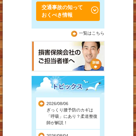
交通事故の知って
交通事故・むち打ち症
おくべき情報
交通事故 捻挫・肉離れ
交通事故の保険につい
一覧はこちら
交通事故 膝痛
て！
交通事故 肘・手首痛
交通事故で整形外科と接
骨院の上手な通院方法
交通事故後の肩こり
自動車事故
バイク事故
自転車事故
2026/08/06
自損事故
ぎっくり腰予防のカギは
「呼吸」にあり？柔道整復
人身事故
師が解説！
高速事故
2026/08/04