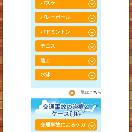
野球肩
腱鞘炎・ばね指・ド・ケ
ゴルフ肩
バスケ
サッカーでの膝の怪我
病
ルバン病
梨状筋症候群（りじょう
ゴルフ腰
きんしょうこうぐん）
サッカーでの股関節の怪
バレーボール
足底筋膜炎（そくていき
バスケでの足首の怪我
手・指のしびれ
我
んまくえん）
腰椎分離症（ようついぶ
バスケでの腰の怪我
バドミントン
バレーでの腰の怪我
んりしょう）
サッカーでの足首の痛み
外反母趾（がいはんぼ
し）
バスケでの膝の怪我
バレーボールでの膝・す
テニス
バドミントンでの腰の怪
サッカー腰
ねの怪我
我
O脚
陸上
テニスでの腰の怪我
バレーボールでの捻挫・
バドミントンでの膝の怪
ジャンパー膝（膝蓋靭帯
突き指
我
テニスでの膝の怪我
炎）
水泳
陸上での腰の怪我
バドミントンでの足首の
テニスでの肘の怪我
シンスプリント
陸上での膝の怪我
水泳での腰の怪我
怪我
一覧はこちら
アキレス腱炎（周囲炎）
陸上での足首の怪我
水泳での肩の怪我
シーバー病・セーバー
水泳での膝の怪我
病・踵骨骨端症（しょう
交通事故によるケガ
こつこったんしょう）