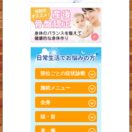
部位ごとの症状診断
施術メニュー
腰が重い・だるい
全身
骨盤・骨格矯正×筋肉調整
（パートナーストレッ
チ）
頭・首
スポーツ障害・スポーツ
外傷
骨盤・骨格矯正
肩・腕
寝違え