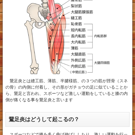
鵞足炎とは縫工筋、薄筋、半腱様筋、の３つの筋が脛骨（スネ
の骨）の内側に付着し、その形がガチョウの足に似ていることか
ら、鵞足と言われ、スポーツなど激しい運動をしていると膝の内
側が痛くなる事を鵞足炎と言います
鵞足炎はどうして起こるの？
スポーツなどで膝を多く曲げ伸ばししたり、激しい運動を行っ