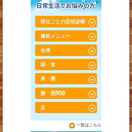
部位ごとの症状診断
施術メニュー
腰が重い・だるい
全身
骨盤・骨格矯正×筋肉調整
（パートナーストレッ
チ）
頭・首
スポーツ障害・スポーツ
外傷
骨盤・骨格矯正
肩・腕
寝違え
捻挫・肉離れ
鍼灸
ストレートネック
腰・股関節
五十肩
打撲（だぼく）・打ち身
産後骨盤矯正
頭痛
肩こり
足
足の付け根の違和感、放
会員制 トレーニング×整
置していませんか？日本
偏頭痛（片頭痛）
胸郭出口症候群（きょう
体
人に多い「股関節」の悩
坐骨神経痛
一覧はこちら
かくでぐちしょうこうぐ
みと予防法
顎関節症（がくかんせつ
ん）