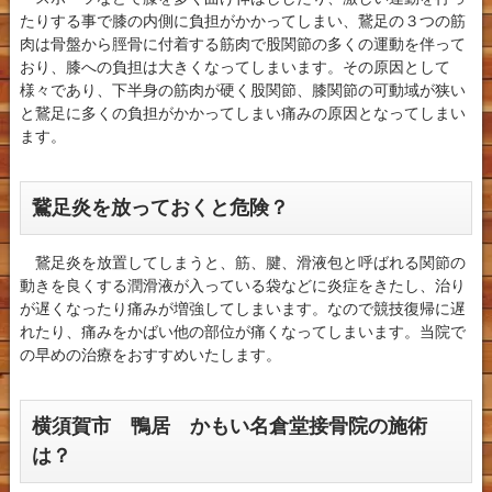
たりする事で膝の内側に負担がかかってしまい、鵞足の３つの筋
肉は骨盤から脛骨に付着する筋肉で股関節の多くの運動を伴って
おり、膝への負担は大きくなってしまいます。その原因として
様々であり、下半身の筋肉が硬く股関節、膝関節の可動域が狭い
と鵞足に多くの負担がかかってしまい痛みの原因となってしまい
ます。
鵞足炎を放っておくと危険？
鵞足炎を放置してしまうと、筋、腱、滑液包と呼ばれる関節の
動きを良くする潤滑液が入っている袋などに炎症をきたし、治り
が遅くなったり痛みが増強してしまいます。なので競技復帰に遅
れたり、痛みをかばい他の部位が痛くなってしまいます。当院で
の早めの治療をおすすめいたします。
横須賀市 鴨居 かもい名倉堂接骨院の施術
は？