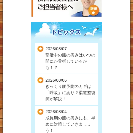
骨院の上手な通院方法
交通事故後の肩こり
自動車事故
バイク事故
自転車事故
2026/08/07
自損事故
部活中の腰の痛みはいつの
間にか骨折しているか
人身事故
も！？
高速事故
2026/08/06
ぎっくり腰予防のカギは
労災保険での受診につい
「呼吸」にあり？柔道整復
て
師が解説！
2026/08/04
成長期の膝の痛みにも、早
めに対策していきましょ
う！