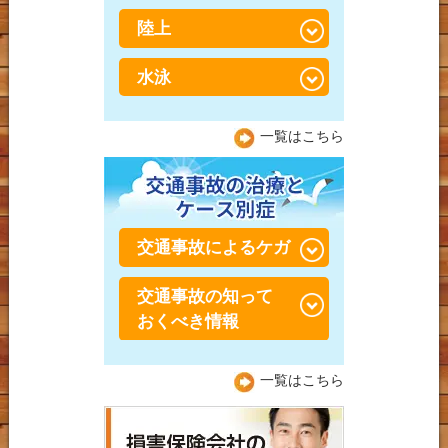
我
O脚
陸上
テニスでの腰の怪我
バレーボールでの捻挫・
バドミントンでの膝の怪
ジャンパー膝（膝蓋靭帯
突き指
我
テニスでの膝の怪我
炎）
水泳
陸上での腰の怪我
バドミントンでの足首の
テニスでの肘の怪我
シンスプリント
陸上での膝の怪我
水泳での腰の怪我
怪我
一覧はこちら
アキレス腱炎（周囲炎）
陸上での足首の怪我
水泳での肩の怪我
シーバー病・セーバー
水泳での膝の怪我
病・踵骨骨端症（しょう
交通事故によるケガ
こつこったんしょう）
交通事故の知って
交通事故・むち打ち症
おくべき情報
交通事故 捻挫・肉離れ
交通事故の保険につい
一覧はこちら
交通事故 膝痛
て！
交通事故 肘・手首痛
交通事故で整形外科と接