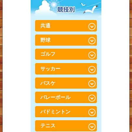
加圧「BOOSTER」トレー
腸脛靭帯炎（ちょうけい
しょう）
ニング
腰痛
じんたいえん）
野球肩
整体に行っても治らなか
ぎっくり腰（急性腰痛）
膝痛
テニス肘（上腕骨外側上
共通
った方へ
とは？
顆炎）
変形性膝関節症
脊柱管狭窄症
野球
捻挫・肉離れ
野球肘
半月板損傷（はんげつば
腰椎すべり症（ようつい
打撲（だぼく）・打ち身
んそんしょう）
ゴルフ
野球腰
肘・手首痛
すべりしょう）
鵞足炎（がそくえん）
野球肘
サッカー
TFCC損傷
ゴルフ膝
股関節痛（こかんせつつ
う）
オスグッドシュラッター
野球肩
腱鞘炎・ばね指・ド・ケ
ゴルフ肩
バスケ
サッカーでの膝の怪我
病
ルバン病
梨状筋症候群（りじょう
ゴルフ腰
きんしょうこうぐん）
サッカーでの股関節の怪
バレーボール
足底筋膜炎（そくていき
バスケでの足首の怪我
手・指のしびれ
我
んまくえん）
腰椎分離症（ようついぶ
バスケでの腰の怪我
バドミントン
バレーでの腰の怪我
んりしょう）
サッカーでの足首の痛み
外反母趾（がいはんぼ
し）
バスケでの膝の怪我
バレーボールでの膝・す
テニス
バドミントンでの腰の怪
サッカー腰
ねの怪我