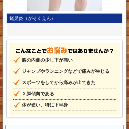
鵞足炎（がそくえん）
こん
膝の内側の少し下が痛い
ジャンプやランニングなどで痛みが生じる
スポーツをしてから痛みが出てきた
Ｘ脚傾向である
体が硬い、特に下半身