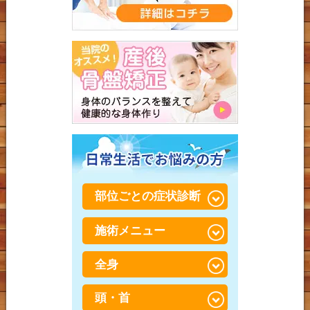
部位ごとの症状診断
施術メニュー
腰が重い・だるい
全身
骨盤・骨格矯正×筋肉調整
（パートナーストレッ
チ）
頭・首
スポーツ障害・スポーツ