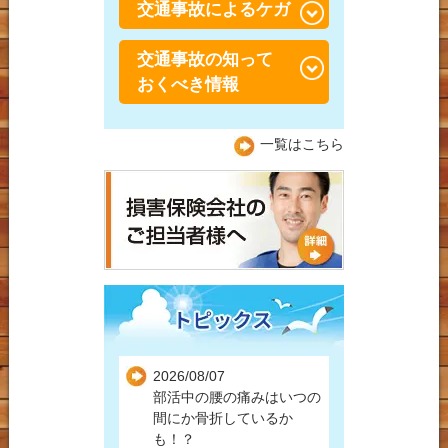
交通事故によるケガ
こつこったんしょう）
交通事故の知って
交通事故・むち打ち症
おくべき情報
交通事故 捻挫・肉離れ
交通事故の保険につい
一覧はこちら
交通事故 膝痛
て！
交通事故 肘・手首痛
交通事故で整形外科と接
骨院の上手な通院方法
交通事故後の肩こり
自動車事故
バイク事故
自転車事故
2026/08/07
自損事故
部活中の腰の痛みはいつの
間にか骨折しているか
人身事故
も！？