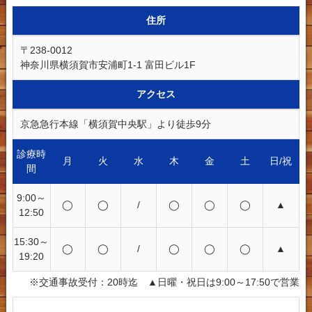
住所
〒238-0012
神奈川県横須賀市安浦町1-1 富田ビル1F
アクセス
京急急行本線「横須賀中央駅」より徒歩9分
診療時
月
火
水
木
金
土
日/祝
間
9:00～
◯
◯
/
◯
◯
◯
▲
12:50
15:30～
◯
◯
/
◯
◯
◯
▲
19:20
※交通事故受付：20時迄 ▲日曜・祝日は9:00～17:50で営業