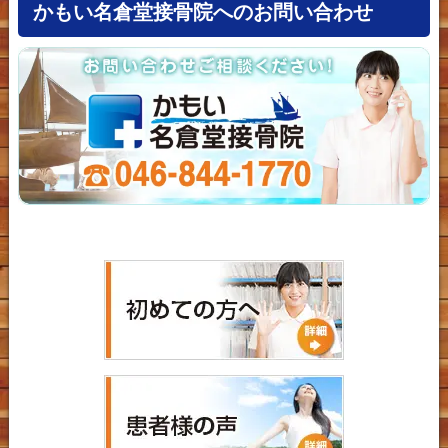
かもい名倉堂接骨院へのお問い合わせ
純ちゃん 様
特に思い当たることなく、突然、右膝内側部分がひどく痛み
だし、自宅から50m先のゴミステーションまで行くのさえも
辛い状態でした。
そこで、ネットで「横須賀で膝の痛みに効く整骨院」と検索
し、自宅から近いし、治療法などの説明が明瞭だったので当
院を選び、翌々日から通院開始。
渡部圭太郎 様
30代男性です。長時間歩いていると右の股関節が痛くなる
癖があったため、改善したいと思い通うことにしました。
初回の施術で、私の場合は骨盤の歪みと股関節周りの筋肉の
硬さが痛みの原因だとわかり、その後のスタッフの方々の丁
寧な施術のおかげで症状は改善に向かっています。以下に良
いと思った点を挙げます。