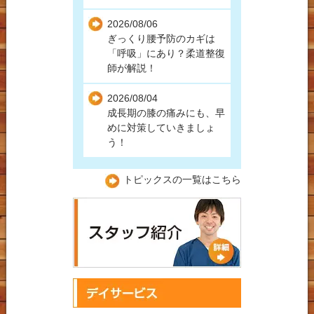
高速事故
2026/08/06
ぎっくり腰予防のカギは
労災保険での受診につい
「呼吸」にあり？柔道整復
て
師が解説！
2026/08/04
成長期の膝の痛みにも、早
めに対策していきましょ
う！
トピックスの一覧はこちら