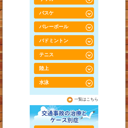
股関節痛（こかんせつつ
う）
オスグッドシュラッター
野球肩
腱鞘炎・ばね指・ド・ケ
ゴルフ肩
バスケ
サッカーでの膝の怪我
病
ルバン病
梨状筋症候群（りじょう
ゴルフ腰
きんしょうこうぐん）
サッカーでの股関節の怪
バレーボール
足底筋膜炎（そくていき
バスケでの足首の怪我
手・指のしびれ
我
んまくえん）
腰椎分離症（ようついぶ
バスケでの腰の怪我
バドミントン
バレーでの腰の怪我
んりしょう）
サッカーでの足首の痛み
外反母趾（がいはんぼ
し）
バスケでの膝の怪我
バレーボールでの膝・す
テニス
バドミントンでの腰の怪
サッカー腰
ねの怪我
我
O脚
陸上
テニスでの腰の怪我
バレーボールでの捻挫・
バドミントンでの膝の怪
ジャンパー膝（膝蓋靭帯
突き指
我
テニスでの膝の怪我
炎）
水泳
陸上での腰の怪我
バドミントンでの足首の
テニスでの肘の怪我
シンスプリント
陸上での膝の怪我
水泳での腰の怪我
怪我
一覧はこちら
アキレス腱炎（周囲炎）
陸上での足首の怪我
水泳での肩の怪我
シーバー病・セーバー
水泳での膝の怪我
病・踵骨骨端症（しょう