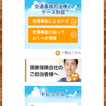
アキレス腱炎（周囲炎）
陸上での足首の怪我
水泳での肩の怪我
シーバー病・セーバー
水泳での膝の怪我
病・踵骨骨端症（しょう
交通事故によるケガ
こつこったんしょう）
交通事故の知って
交通事故・むち打ち症
おくべき情報
交通事故 捻挫・肉離れ
交通事故の保険につい
一覧はこちら
交通事故 膝痛
て！
交通事故 肘・手首痛
交通事故で整形外科と接
骨院の上手な通院方法
交通事故後の肩こり
自動車事故
バイク事故
自転車事故