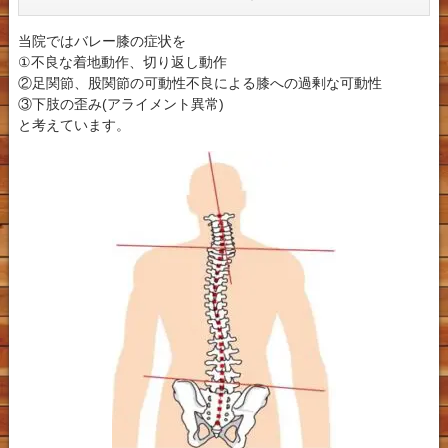
当院ではバレー膝の症状を
①不良な着地動作、切り返し動作
②足関節、股関節の可動性不良による膝への過剰な可動性
③下肢の歪み(アライメント異常)
と考えています。