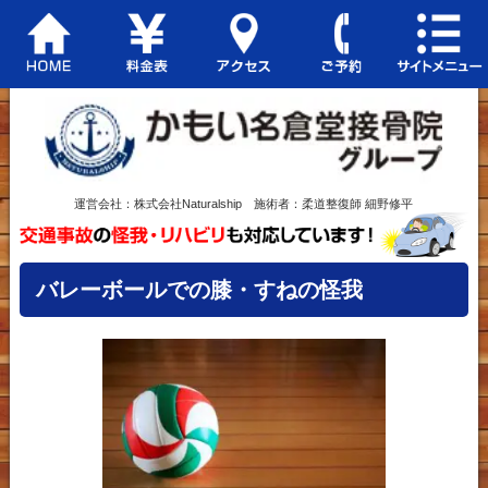
運営会社：株式会社Naturalship 施術者：柔道整復師 細野修平
バレーボールでの膝・すねの怪我