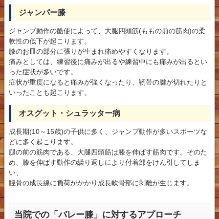
ジャンパー膝
ジャンプ動作の酷使によって、大腿四頭筋(ももの前の筋肉)の柔
軟性の低下が起こります。
膝のお皿の部分に張りが生まれ痛めやすくなります。
痛みとしては、練習後に痛みが出るや練習中にも痛みが出るとい
った症状が多いです。
症状が重度になると痛みが強くなったり、靭帯の腱が切れたりと
いったことも起こります。
オスグット・シュラッター病
成長期(10～15歳)の子供に多く、ジャンプ動作が多いスポーツな
どに多く起こります。
腿の前の筋肉である、大腿四頭筋は膝を伸ばす筋肉です。そのた
め、膝を伸ばす動作の繰り返しにより付着部をけん引してしま
い、
脛骨の成長線に負荷がかかり成長軟骨部に剥離が生じます。
当院での「バレー膝」に対するアプローチ