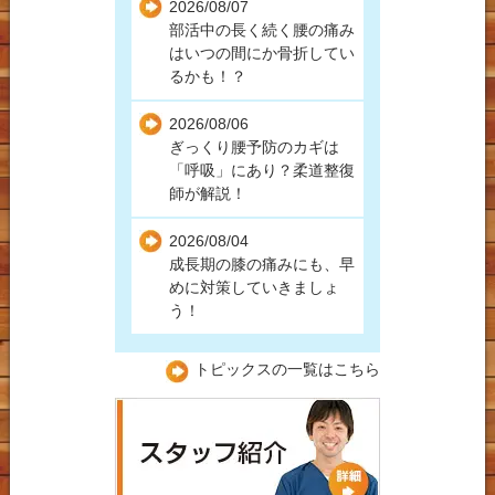
2026/08/07
自損事故
部活中の長く続く腰の痛み
はいつの間にか骨折してい
人身事故
るかも！？
高速事故
2026/08/06
ぎっくり腰予防のカギは
労災保険での受診につい
「呼吸」にあり？柔道整復
て
師が解説！
2026/08/04
成長期の膝の痛みにも、早
めに対策していきましょ
う！
トピックスの一覧はこちら