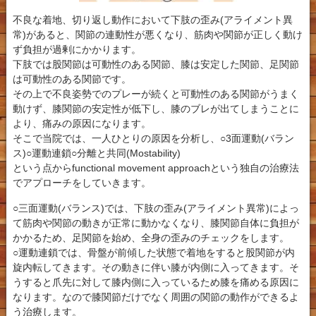
不良な着地、切り返し動作において下肢の歪み(アライメント異
常)があると、関節の連動性が悪くなり、筋肉や関節が正しく動け
ず負担が過剰にかかります。
下肢では股関節は可動性のある関節、膝は安定した関節、足関節
は可動性のある関節です。
その上で不良姿勢でのプレーが続くと可動性のある関節がうまく
動けず、膝関節の安定性が低下し、膝のブレが出てしまうことに
より、痛みの原因になります。
そこで当院では、一人ひとりの原因を分析し、○3面運動(バラン
ス)○運動連鎖○分離と共同(Mostability)
という点からfunctional movement approachという独自の治療法
でアプローチをしていきます。
○三面運動(バランス)では、下肢の歪み(アライメント異常)によっ
て筋肉や関節の動きが正常に動かなくなり、膝関節自体に負担が
かかるため、足関節を始め、全身の歪みのチェックをします。
○運動連鎖では、骨盤が前傾した状態で着地をすると股関節が内
旋内転してきます。その動きに伴い膝が内側に入ってきます。そ
うすると爪先に対して膝内側に入っているため膝を痛める原因に
なります。なので膝関節だけでなく周囲の関節の動作ができるよ
う治療します。