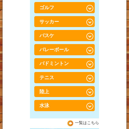
半月板損傷（はんげつば
腰椎すべり症（ようつい
打撲（だぼく）・打ち身
んそんしょう）
ゴルフ
野球腰
肘・手首痛
すべりしょう）
鵞足炎（がそくえん）
野球肘
サッカー
TFCC損傷
ゴルフ膝
股関節痛（こかんせつつ
う）
オスグッドシュラッター
野球肩
腱鞘炎・ばね指・ド・ケ
ゴルフ肩
バスケ
サッカーでの膝の怪我
病
ルバン病
梨状筋症候群（りじょう
ゴルフ腰
きんしょうこうぐん）
サッカーでの股関節の怪
バレーボール
足底筋膜炎（そくていき
バスケでの足首の怪我
手・指のしびれ
我
んまくえん）
腰椎分離症（ようついぶ
バスケでの腰の怪我
バドミントン
バレーでの腰の怪我
んりしょう）
サッカーでの足首の痛み
外反母趾（がいはんぼ
し）
バスケでの膝の怪我
バレーボールでの膝・す
テニス
バドミントンでの腰の怪
サッカー腰
ねの怪我
我
O脚
陸上
テニスでの腰の怪我
バレーボールでの捻挫・
バドミントンでの膝の怪
ジャンパー膝（膝蓋靭帯
突き指
我
テニスでの膝の怪我
炎）
水泳
陸上での腰の怪我
バドミントンでの足首の
テニスでの肘の怪我
シンスプリント
陸上での膝の怪我
水泳での腰の怪我
怪我
一覧はこちら