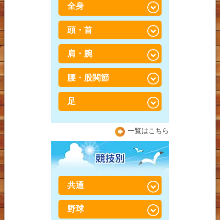
全身
骨盤・骨格矯正×筋肉調整
（パートナーストレッ
チ）
頭・首
スポーツ障害・スポーツ
外傷
骨盤・骨格矯正
肩・腕
寝違え
捻挫・肉離れ
鍼灸
ストレートネック
腰・股関節
五十肩
打撲（だぼく）・打ち身
産後骨盤矯正
頭痛
肩こり
足
足の付け根の違和感、放
会員制 トレーニング×整
置していませんか？日本
偏頭痛（片頭痛）
胸郭出口症候群（きょう
体
人に多い「股関節」の悩
坐骨神経痛
一覧はこちら
かくでぐちしょうこうぐ
みと予防法
顎関節症（がくかんせつ
ん）
加圧「BOOSTER」トレー
腸脛靭帯炎（ちょうけい
しょう）
ニング
腰痛
じんたいえん）
野球肩
整体に行っても治らなか
ぎっくり腰（急性腰痛）
膝痛
テニス肘（上腕骨外側上
共通
った方へ
とは？
顆炎）
変形性膝関節症
脊柱管狭窄症
野球
捻挫・肉離れ
野球肘