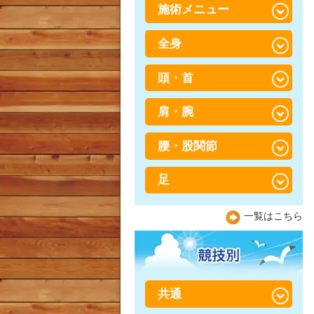
施術メニュー
腰が重い・だるい
全身
骨盤・骨格矯正×筋肉調整
（パートナーストレッチ）
頭・首
スポーツ障害・スポーツ外
骨盤・骨格矯正
傷
肩・腕
寝違え
鍼灸
捻挫・肉離れ
ストレートネック
産後骨盤矯正
腰・股関節
五十肩
打撲（だぼく）・打ち身
頭痛
会員制 トレーニング×整体
肩こり
足
足の付け根の違和感、放置
していませんか？日本人に
偏頭痛（片頭痛）
加圧「BOOSTER」トレー
胸郭出口症候群（きょうか
多い「股関節」の悩みと予
坐骨神経痛
ニング
一覧はこちら
くでぐちしょうこうぐん）
防法
顎関節症（がくかんせつし
ょう）
腸脛靭帯炎（ちょうけいじ
整体に行っても治らなかっ
野球肩
腰痛
んたいえん）
た方へ
テニス肘（上腕骨外側上顆
ぎっくり腰（急性腰痛）と
膝痛
炎）
は？
共通