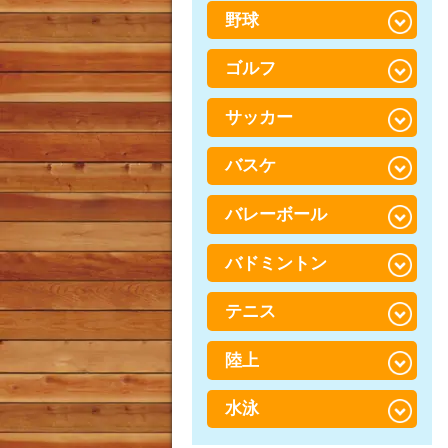
変形性膝関節症
野球肘
脊柱管狭窄症
野球
捻挫・肉離れ
半月板損傷（はんげつばん
肘・手首痛
腰椎すべり症（ようついす
そんしょう）
打撲（だぼく）・打ち身
ゴルフ
べりしょう）
野球腰
TFCC損傷
鵞足炎（がそくえん）
股関節痛（こかんせつつ
野球肘
サッカー
ゴルフ膝
腱鞘炎・ばね指・ド・ケル
う）
オスグッドシュラッター病
バン病
野球肩
ゴルフ肩
バスケ
サッカーでの膝の怪我
梨状筋症候群（りじょうき
足底筋膜炎（そくていきん
手・指のしびれ
んしょうこうぐん）
ゴルフ腰
まくえん）
サッカーでの股関節の怪我
バレーボール
バスケでの足首の怪我
腰椎分離症（ようついぶん
外反母趾（がいはんぼし）
サッカーでの足首の痛み
りしょう）
バスケでの腰の怪我
バドミントン
バレーでの腰の怪我
O脚
サッカー腰
バスケでの膝の怪我
バレーボールでの膝・すね
テニス
バドミントンでの腰の怪我
の怪我
ジャンパー膝（膝蓋靭帯
炎）
バドミントンでの膝の怪我
陸上
テニスでの腰の怪我
バレーボールでの捻挫・突
き指
シンスプリント
バドミントンでの足首の怪
テニスでの膝の怪我
水泳
陸上での腰の怪我
我
アキレス腱炎（周囲炎）
テニスでの肘の怪我