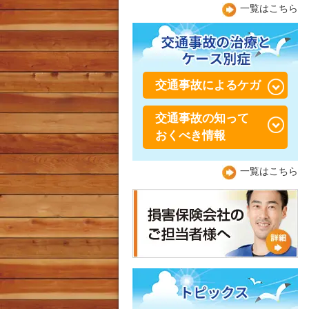
陸上での膝の怪我
水泳での腰の怪我
一覧はこちら
シーバー病・セーバー病・
踵骨骨端症（しょうこつこ
陸上での足首の怪我
水泳での肩の怪我
ったんしょう）
水泳での膝の怪我
交通事故によるケガ
交通事故の知って
交通事故・むち打ち症
おくべき情報
交通事故 捻挫・肉離れ
交通事故の保険について！
一覧はこちら
交通事故 膝痛
交通事故で整形外科と接骨
交通事故 肘・手首痛
院の上手な通院方法
交通事故後の肩こり
自動車事故
バイク事故
自転車事故