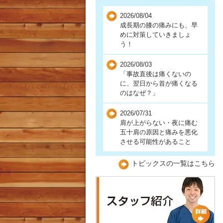
自損事故
2026/08/04
成長期の膝の痛みにも、早
人身事故
めに対策していきましょ
う！
高速事故
2026/08/03
労災保険での受診について
「事故直後は痛くないの
に、翌日から首が痛くなる
のはなぜ？」
2026/07/31
肩が上がらない・夜に痛む
五十肩の原因と痛みを悪化
させる可能性があること
トピックスの一覧はこちら