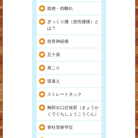
捻挫・肉離れ
ぎっくり腰（急性腰痛）と
は？
坐骨神経痛
五十肩
肩こり
寝違え
ストレートネック
胸郭出口症候群（きょうか
くでぐちしょうこうぐん）
脊柱管狭窄症