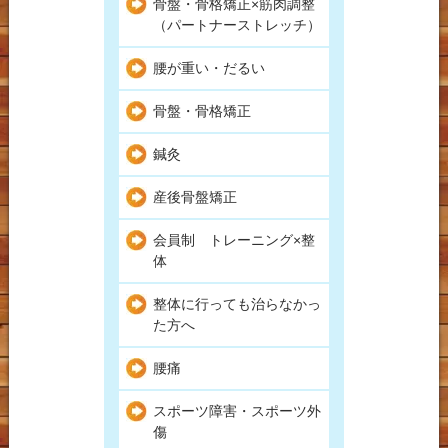
骨盤・骨格矯正×筋肉調整
（パートナーストレッチ）
腰が重い・だるい
骨盤・骨格矯正
鍼灸
産後骨盤矯正
会員制 トレーニング×整
体
整体に行っても治らなかっ
た方へ
腰痛
スポーツ障害・スポーツ外
傷