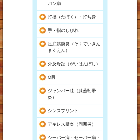
バン病
打撲（だぼく）・打ち身
手・指のしびれ
足底筋膜炎（そくていきん
まくえん）
外反母趾（がいはんぼし）
O脚
ジャンパー膝（膝蓋靭帯
炎）
シンスプリント
アキレス腱炎（周囲炎）
シーバー病・セーバー病・