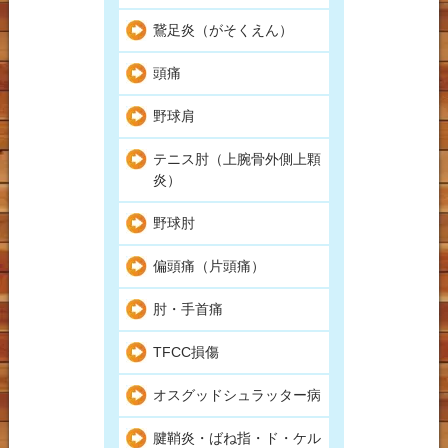
鵞足炎（がそくえん）
頭痛
野球肩
テニス肘（上腕骨外側上顆
炎）
野球肘
偏頭痛（片頭痛）
肘・手首痛
TFCC損傷
オスグッドシュラッター病
腱鞘炎・ばね指・ド・ケル