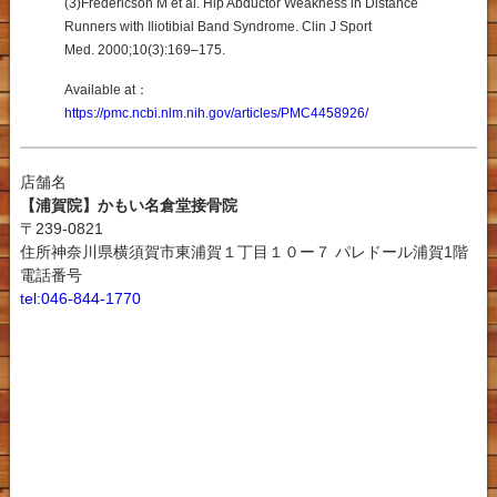
(3)
Fredericson
M et al.
Hip Abductor Weakness in Distance
Runners with Iliotibial Band Syndrome.
Clin J Sport
Med.
2000;10(3):169–175.
Available at：
https://pmc.ncbi.nlm.nih.gov/articles/PMC4458926/
店舗名
【浦賀院】かもい名倉堂接骨院
〒239-0821
住所神奈川県横須賀市東浦賀１丁目１０ー７ パレドール浦賀1階
電話番号
tel:046-844-1770