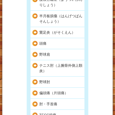
りしょう）
半月板損傷（はんげつばん
そんしょう）
鵞足炎（がそくえん）
頭痛
野球肩
テニス肘（上腕骨外側上顆
炎）
野球肘
偏頭痛（片頭痛）
肘・手首痛
TFCC損傷