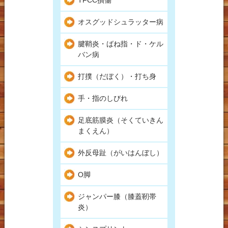
オスグッドシュラッター病
腱鞘炎・ばね指・ド・ケル
バン病
打撲（だぼく）・打ち身
手・指のしびれ
足底筋膜炎（そくていきん
まくえん）
外反母趾（がいはんぼし）
O脚
ジャンパー膝（膝蓋靭帯
炎）