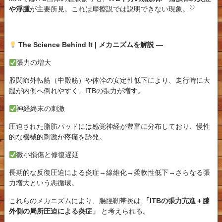
や浮腫
が主要所見。これは摩擦説では説明できない現象。⁽¹⁾
The Science Behind It | メカニズムを解説 —
張力の増大
股関節外転筋（中殿筋）や体幹の安定性低下により、走行時に大
腿が内側へ倒れやすく、ITBの張力が増す。
神経終末の刺激
圧迫された脂肪パッドには感覚神経が豊富に分布しており、慢性
的な機械的刺激が疼痛を誘発。
微小損傷と修復遅延
長期的な反復圧迫による炎症→線維化→柔軟性低下→さらなる張
力増大という悪循環。
これらのメカニズムにより、
腸脛靭帯炎は
「ITBの張力亢進＋膝
外側の局所圧迫による炎症」
と考えられる。