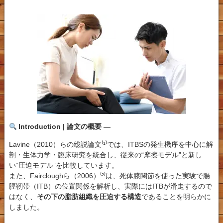
Introduction | 論文の概要 —
Lavine（2010）らの総説論文⁽¹⁾では、ITBSの発生機序を中心に解
剖・生体力学・臨床研究を統合し、従来の“摩擦モデル”と新し
い“圧迫モデル”を比較しています。
また、Faircloughら（2006）⁽²⁾は、死体膝関節を使った実験で腸
脛靭帯（ITB）の位置関係を解析し、実際にはITBが滑走するので
はなく、
その下の脂肪組織を圧迫する構造
であることを明らかに
しました。