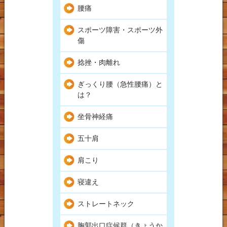
腰痛
スポーツ障害・スポーツ外
傷
捻挫・肉離れ
ぎっくり腰（急性腰痛）と
は？
坐骨神経痛
五十肩
肩こり
寝違え
ストレートネック
胸郭出口症候群（きょうか