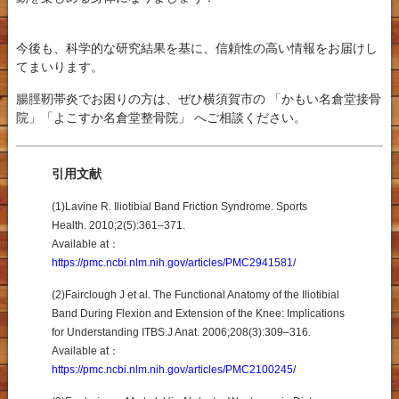
今後も、科学的な研究結果を基に、信頼性の高い情報をお届けし
てまいります。
腸脛靭帯炎でお困りの方は、ぜひ横須賀市の 「かもい名倉堂接骨
院」「よこすか名倉堂整骨院」 へご相談ください。
引用文献
(1)
Lavine R.
Iliotibial Band Friction Syndrome
.
Sports
Health.
2010;2(5):361–371.
Available at：
https://pmc.ncbi.nlm.nih.gov/articles/PMC2941581/
(2)
Fairclough J et al.
The Functional Anatomy of the Iliotibial
Band During Flexion and Extension of the Knee: Implications
for Understanding ITBS.
J Anat.
2006;208(3):309–316.
Available at：
https://pmc.ncbi.nlm.nih.gov/articles/PMC2100245/