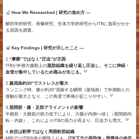
How We Researched | 研究の進め方 —
解剖学的研究
、
画像研究
、
生体力学的研究
から
ITBに負荷がかか
る原因を
調査。
Key Findings | 研究が示したこと —
1.
“摩擦”ではなく“圧迫”が主因
ITBが外側大腿顆上の
脂肪組織を繰り返し圧迫し、そこに神経・
血管が集中しているため痛みが生じる。
⁽²⁾
2.
膝屈曲約30°でストレスが最大
ランニング時、膝が約30°屈曲する瞬間（接地相）で外側顆との
接触が最大となり、この角度で疼痛が起こりやすい。⁽¹⁾
3.
股関節・膝・足部アライメントの影響
中殿筋・大殿筋の筋力低下により、大腿が内側へ傾く（股関節内
転・内旋）、これによりITBの張力が高まり、圧迫力も増大。⁽³⁾
4.
炎症は靭帯ではなく周囲軟部組織
MRIではITB自体の腫脹よりも、
ITB下方の脂肪体・滑膜体の炎症