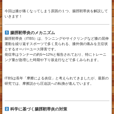
今回は膝が痛くなってしまう原因の１つ、腸脛靭帯炎を解説して
いきます！
腸脛靭帯炎のメカニズム
腸脛靭帯炎（ITBS）は、ランニングやサイクリングなど膝の屈伸
運動を繰り返すスポーツで多く見られる、膝外側の痛みを主症状
とするオーバーユース障害です。
発症率はランナーの約5〜12%と報告されており、特にトレーニ
ング量が急増した時期や下り坂走行などで多くみられます。
ITBSは長年「摩擦による炎症」と考えられてきましたが、最新の
研究では、摩擦説から圧迫説への転換が進んでいます。
科学に基づく腸脛靭帯炎の対策