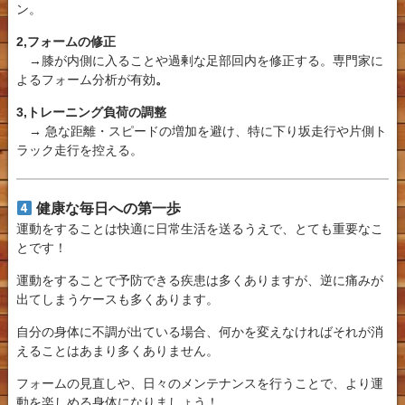
ン。
2,
フォームの修正
→
膝
が
内側
に入ること
や過剰な足部回内を
修正
する。専門家に
よるフォーム分析が有効
。
3,
トレーニング負荷の調整
→
急な距離・スピードの増加を避け、特に下り坂走行や片側ト
ラック走行を控える。
健康な毎日への第一歩
運動をすることは快適に日常生活を送るうえで、とても重要なこ
とです！
運動をすることで予防できる疾患は多くありますが、逆に痛みが
出てしまうケースも多くあります。
自分の身体に不調が出ている場合、何かを変えなければそれが消
えることはあまり多くありません。
フォームの見直しや、日々のメンテナンスを行うことで、より運
動を楽しめる身体になりましょう！