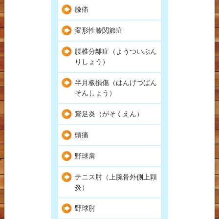
膝痛
変形性膝関節症
腰椎分離症（ようついぶん
りしょう）
半月板損傷（はんげつばん
そんしょう）
鵞足炎（がそくえん）
頭痛
野球肩
テニス肘（上腕骨外側上顆
炎）
野球肘