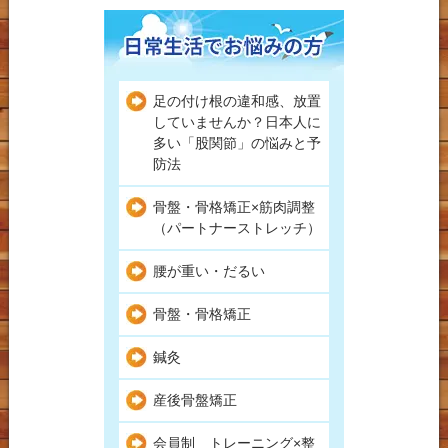
足の付け根の違和感、放置
していませんか？日本人に
多い「股関節」の悩みと予
防法
骨盤・骨格矯正×筋肉調整
（パートナーストレッチ）
腰が重い・だるい
骨盤・骨格矯正
鍼灸
産後骨盤矯正
会員制 トレーニング×整