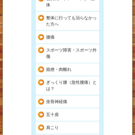
体
整体に行っても治らなかっ
た方へ
腰痛
スポーツ障害・スポーツ外
傷
捻挫・肉離れ
ぎっくり腰（急性腰痛）と
は？
坐骨神経痛
五十肩
肩こり