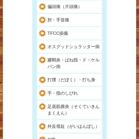
偏頭痛（片頭痛）
肘・手首痛
TFCC損傷
オスグッドシュラッター病
腱鞘炎・ばね指・ド・ケル
バン病
打撲（だぼく）・打ち身
手・指のしびれ
足底筋膜炎（そくていきん
まくえん）
外反母趾（がいはんぼし）