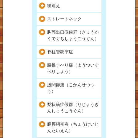
寝違え
ストレートネック
胸郭出口症候群（きょうか
くでぐちしょうこうぐん）
脊柱管狭窄症
腰椎すべり症（ようついす
べりしょう）
股関節痛（こかんせつつ
う）
梨状筋症候群（りじょうき
んしょうこうぐん）
腸脛靭帯炎（ちょうけいじ
んたいえん）