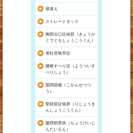
寝違え
ストレートネック
胸郭出口症候群（きょうか
くでぐちしょうこうぐん）
脊柱管狭窄症
腰椎すべり症（ようついす
べりしょう）
股関節痛（こかんせつつ
う）
梨状筋症候群（りじょうき
んしょうこうぐん）
腸脛靭帯炎（ちょうけいじ
んたいえん）