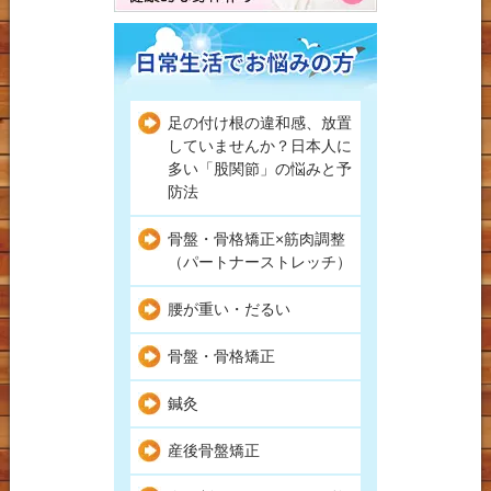
足の付け根の違和感、放置
していませんか？日本人に
多い「股関節」の悩みと予
防法
骨盤・骨格矯正×筋肉調整
（パートナーストレッチ）
腰が重い・だるい
骨盤・骨格矯正
鍼灸
産後骨盤矯正