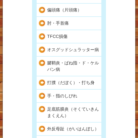
偏頭痛（片頭痛）
肘・手首痛
TFCC損傷
オスグッドシュラッター病
腱鞘炎・ばね指・ド・ケル
バン病
打撲（だぼく）・打ち身
手・指のしびれ
足底筋膜炎（そくていきん
まくえん）
外反母趾（がいはんぼし）