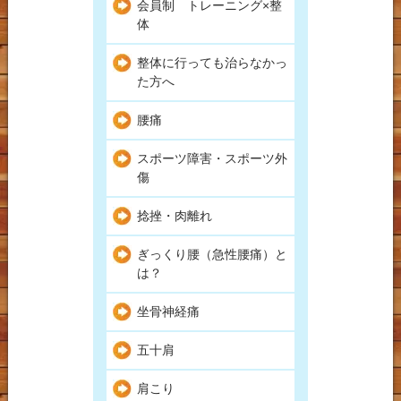
会員制 トレーニング×整
体
整体に行っても治らなかっ
た方へ
腰痛
スポーツ障害・スポーツ外
傷
捻挫・肉離れ
ぎっくり腰（急性腰痛）と
は？
坐骨神経痛
五十肩
肩こり