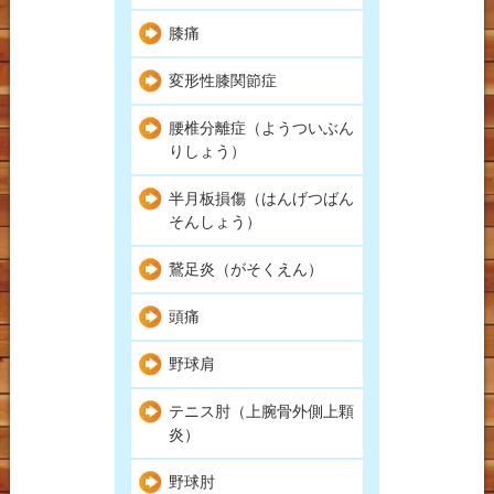
膝痛
変形性膝関節症
腰椎分離症（ようついぶん
りしょう）
半月板損傷（はんげつばん
そんしょう）
鵞足炎（がそくえん）
頭痛
野球肩
テニス肘（上腕骨外側上顆
炎）
野球肘